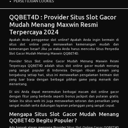
PERSETUJUAN COOKIES
QQBET4D
: Provider Situs Slot Gacor
Mudah Menang Maxwin Resmi
Terpercaya 2024
Apakah Anda penggemar slot online? Apakah Anda ingin bermain di
situs slot online yang menawarkan kemenangan mudah dan
kemenangan besar? Jika ya maka Anda harus mencoba Situs Penyedia
Slot Gacor Mudah Menang Maxwin
QQBET4D
.
Provider
Situs Slot online
Gacor Mudah Menang Maxwin Resmi
Terpercaya QQBET4D adalah situs slot online gacor mudah menang
yang sangat populer di Indonesia. Dengan ribuan pemain yang
bergabung setiap hari, situs ini menawarkan pengalaman bermain slot
yang luar biasa dengan berbagai pilihan game yang menarik dan
menantang.
Di sini Anda dapat menemukan berbagai macam slot online gacor
dengan fitur yang berbeda seperti bonus jackpot dan putaran gratis.
Selain itu situs web ini juga menawarkan setoran dan penarikan yang
sangat mudah serta dukungan layanan pelanggan yang sangat cepat.
Mengapa Situs Slot Gacor Mudah Menang
QQBET4D Begitu Populer ?
Ada banyak alasan mengapa Provider Situs Slot Online Gacor QQBET4D