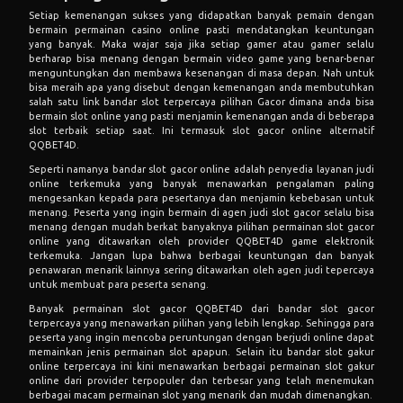
Setiap kemenangan sukses yang didapatkan banyak pemain dengan
bermain permainan casino online pasti mendatangkan keuntungan
yang banyak. Maka wajar saja jika setiap gamer atau gamer selalu
berharap bisa menang dengan bermain video game yang benar-benar
menguntungkan dan membawa kesenangan di masa depan. Nah untuk
bisa meraih apa yang disebut dengan kemenangan anda membutuhkan
salah satu link bandar slot terpercaya pilihan Gacor dimana anda bisa
bermain slot online yang pasti menjamin kemenangan anda di beberapa
slot terbaik setiap saat. Ini termasuk slot gacor online alternatif
QQBET4D.
Seperti namanya bandar slot gacor online adalah penyedia layanan judi
online terkemuka yang banyak menawarkan pengalaman paling
mengesankan kepada para pesertanya dan menjamin kebebasan untuk
menang. Peserta yang ingin bermain di agen judi slot gacor selalu bisa
menang dengan mudah berkat banyaknya pilihan permainan slot gacor
online yang ditawarkan oleh provider QQBET4D game elektronik
terkemuka. Jangan lupa bahwa berbagai keuntungan dan banyak
penawaran menarik lainnya sering ditawarkan oleh agen judi tepercaya
untuk membuat para peserta senang.
Banyak permainan slot gacor
QQBET4D dari bandar slot gacor
terpercaya yang menawarkan pilihan yang lebih lengkap. Sehingga para
peserta yang ingin mencoba peruntungan dengan berjudi online dapat
memainkan jenis permainan slot apapun. Selain itu bandar slot gakur
online terpercaya ini kini menawarkan berbagai permainan slot gakur
online dari provider terpopuler dan terbesar yang telah menemukan
berbagai macam permainan slot yang menarik dan mudah dimenangkan.