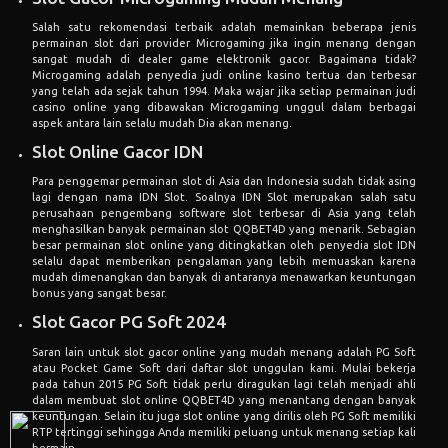
Salah satu rekomendasi terbaik adalah memainkan beberapa jenis
permainan slot dari provider Microgaming jika ingin menang dengan
sangat mudah di dealer game elektronik gacor. Bagaimana tidak?
Microgaming adalah penyedia judi online kasino tertua dan terbesar
yang telah ada sejak tahun 1994. Maka wajar jika setiap permainan judi
casino online yang dibawakan Microgaming unggul dalam berbagai
aspek antara lain selalu mudah Dia akan menang.
Slot Online Gacor IDN
Para penggemar permainan slot di Asia dan Indonesia sudah tidak asing
lagi dengan nama
IDN Slot
. Soalnya IDN Slot merupakan salah satu
perusahaan pengembang software slot terbesar di Asia yang telah
menghasilkan banyak permainan slot QQBET4D yang menarik. Sebagian
besar permainan slot online yang ditingkatkan oleh penyedia slot IDN
selalu dapat memberikan pengalaman yang lebih memuaskan karena
mudah dimenangkan dan banyak di antaranya menawarkan keuntungan
bonus yang sangat besar.
Slot Gacor PG Soft 2024
Saran lain untuk slot gacor online yang mudah menang adalah PG Soft
atau Pocket Game Soft dari daftar slot unggulan kami. Mulai bekerja
pada tahun 2015 PG Soft tidak perlu diragukan lagi telah menjadi ahli
dalam membuat slot online QQBET4D yang menantang dengan banyak
keuntungan. Selain itu juga slot online yang dirilis oleh PG Soft memiliki
RTP tertinggi sehingga Anda memiliki peluang untuk menang setiap kali
bermain.