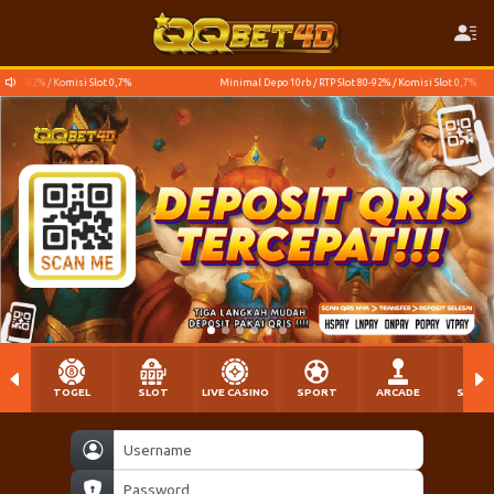
 / Komisi Slot 0,7%
Minimal Depo 10rb / RTP Slot 80-92% / Komisi Slot 0,7%
TOGEL
SLOT
LIVE CASINO
SPORT
ARCADE
SABU