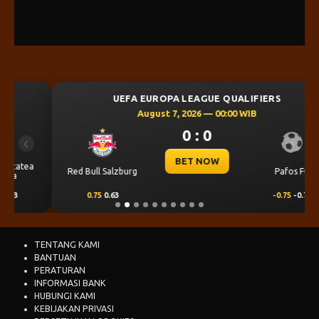
UEFA EUROPA LEAGUE QUALIFIERS
August 7, 2026 — 00:00 WIB
0 : 0
Previous
Next
BET NOW
Red Bull Salzburg
Pafos FC
0.75
0.63
-0.75
-0.79
TENTANG KAMI
BANTUAN
PERATURAN
INFORMASI BANK
HUBUNGI KAMI
KEBIJAKAN PRIVASI