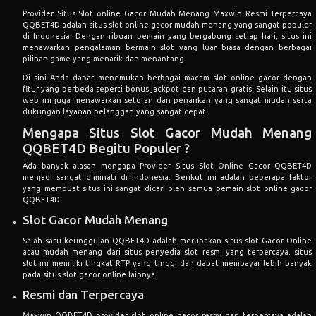
Provider
Situs Slot online
Gacor Mudah Menang Maxwin Resmi Terpercaya
QQBET4D adalah situs slot online gacor mudah menang yang sangat populer
di Indonesia. Dengan ribuan pemain yang bergabung setiap hari, situs ini
menawarkan pengalaman bermain slot yang luar biasa dengan berbagai
pilihan game yang menarik dan menantang.
Di sini Anda dapat menemukan berbagai macam slot online gacor dengan
fitur yang berbeda seperti bonus jackpot dan putaran gratis. Selain itu situs
web ini juga menawarkan setoran dan penarikan yang sangat mudah serta
dukungan layanan pelanggan yang sangat cepat.
Mengapa Situs Slot Gacor Mudah Menang
QQBET4D Begitu Populer ?
Ada banyak alasan mengapa Provider Situs Slot Online Gacor QQBET4D
menjadi sangat diminati di Indonesia. Berikut ini adalah beberapa faktor
yang membuat situs ini sangat dicari oleh semua pemain slot online gacor
QQBET4D:
Slot Gacor Mudah Menang
Salah satu keunggulan QQBET4D adalah merupakan situs
slot Gacor
Online
atau mudah menang dari situs penyedia slot resmi yang terpercaya. situs
slot ini memiliki tingkat RTP yang tinggi dan dapat membayar lebih banyak
pada situs slot gacor online lainnya.
Resmi dan Terpercaya
Maxwin QQBET4D provider slot online gacor resmi dan terpercaya adalah