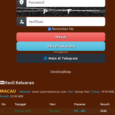
Remember Me
Masuk
Daftar Sekarang
RTP QQBET4D
Main di Telegram
Desktop
Wap
Hasil Keluaran
MACAU
Website:
www.supersixmacau.com
, Hari:
Setiap Hari
, Tutup:
19:30 WIB
,
Result:
20:00 WIB
No
Tanggal
Hari
Pasaran
Result
1
09 Aug 2026
Minggu
MC - 803
5562