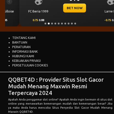
Previous
Ne
BET NOW
FC Iberia 1999
Larne FC
0.75
0.88
-0.75
0.94
TENTANG KAMI
BANTUAN
PERATURAN
INFORMASI BANK
HUBUNGI KAMI
KEBIJAKAN PRIVASI
PERSETUJUAN COOKIES
QQBET4D
: Provider Situs Slot Gacor
Mudah Menang Maxwin Resmi
Terpercaya 2024
Apakah Anda penggemar slot online? Apakah Anda ingin bermain di situs slot
online yang menawarkan kemenangan mudah dan kemenangan besar? Jika
ya maka Anda harus mencoba Situs Penyedia Slot Gacor Mudah Menang
Maxwin
QQBET4D
.