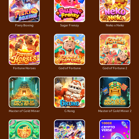
Fiery Boxing
Sugar Frenzy
Neko x Neko
Fortune Horses
God of Fortune
God of Fortune 2
Master of Gold Miner
G Kong
Master of Gold Miner 2