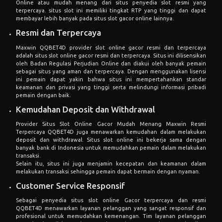
Online atau mudah menang dari situs penyedia slot resmi yang
terpercaya. situs slot ini memiliki tingkat RTP yang tinggi dan dapat
membayar lebih banyak pada situs slot gacor online lainnya.
Resmi dan Terpercaya
Maxwin QQBET4D provider slot online gacor resmi dan terpercaya
adalah situs slot online gacor resmi dan terpercaya. Situs ini dilisensikan
oleh Badan Regulasi Perjudian Online dan diakui oleh banyak pemain
sebagai situs yang aman dan terpercaya. Dengan menggunakan lisensi
ini pemain dapat yakin bahwa situs ini mempertahankan standar
keamanan dan privasi yang tinggi serta melindungi informasi pribadi
pemain dengan baik.
Kemudahan Deposit dan Withdrawal
Provider Situs Slot Online Gacor Mudah Menang Maxwin Resmi
Terpercaya QQBET4D juga menawarkan kemudahan dalam melakukan
deposit dan withdrawal. Situs slot online ini bekerja sama dengan
banyak bank di Indonesia untuk memudahkan pemain dalam melakukan
transaksi.
Selain itu, situs ini juga menjamin kecepatan dan keamanan dalam
melakukan transaksi sehingga pemain dapat bermain dengan nyaman.
Customer Service Responsif
Sebagai penyedia situs slot online Gacor terpercaya dan resmi
QQBET4D menawarkan layanan pelanggan yang sangat responsif dan
profesional untuk memudahkan kemenangan. Tim layanan pelanggan