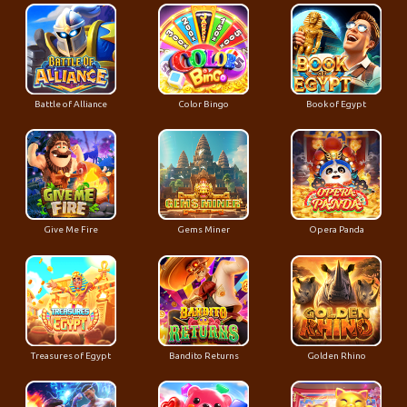
Battle of Alliance
Color Bingo
Book of Egypt
Give Me Fire
Gems Miner
Opera Panda
Treasures of Egypt
Bandito Returns
Golden Rhino