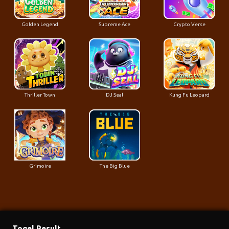
Golden Legend
Supreme Ace
Crypto Verse
Thriller Town
DJ Seal
Kung Fu Leopard
Grimoire
The Big Blue
Togel Result