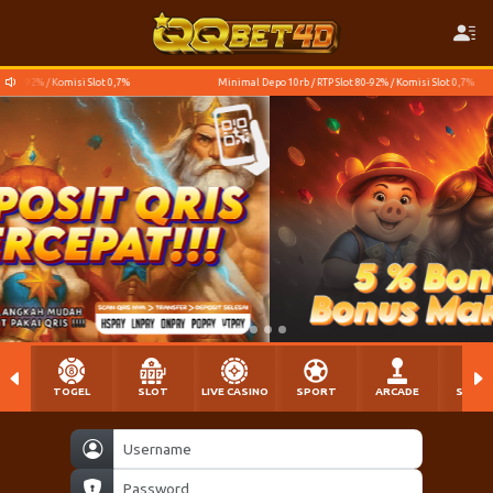
misi Slot 0,7%
Minimal Depo 10rb / RTP Slot 80-92% / Komisi Slot 0,7%
TOGEL
SLOT
LIVE CASINO
SPORT
ARCADE
SABU