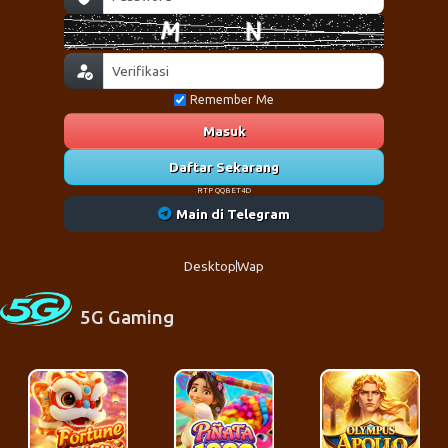
Remember Me
Masuk
Daftar Sekarang
RTP QQBET4D
Main di Telegram
Desktop
Wap
5G Gaming