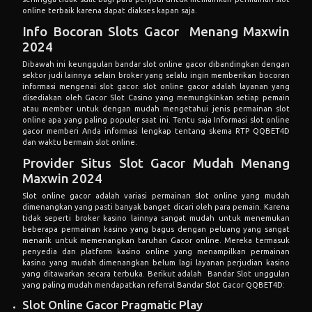
online terbaik karena dapat diakses kapan saja.
Info Bocoran Slots Gacor Menang Maxwin
2024
Dibawah ini keunggulan bandar slot online gacor dibandingkan dengan
sektor judi lainnya selain broker yang selalu ingin memberikan bocoran
informasi mengenai slot gacor. slot online gacor adalah layanan yang
disediakan oleh Gacor Slot Casino yang memungkinkan setiap pemain
atau member untuk dengan mudah mengetahui jenis permainan slot
online apa yang paling populer saat ini. Tentu saja Informasi slot online
gacor memberi Anda informasi lengkap tentang skema RTP QQBET4D
dan waktu bermain slot online.
Provider Situs Slot Gacor Mudah Menang
Maxwin 2024
Slot online gacor
adalah variasi permainan slot online yang mudah
dimenangkan yang pasti banyak banget dicari oleh para pemain. Karena
tidak seperti broker kasino lainnya sangat mudah untuk menemukan
beberapa permainan kasino yang bagus dengan peluang yang sangat
menarik untuk memenangkan taruhan Gacor online. Mereka termasuk
penyedia dan platform kasino online yang menampilkan permainan
kasino yang mudah dimenangkan belum lagi layanan perjudian kasino
yang ditawarkan secara terbuka. Berikut adalah Bandar Slot unggulan
yang paling mudah mendapatkan referral Bandar Slot Gacor QQBET4D:
Slot Online Gacor Pragmatic Play