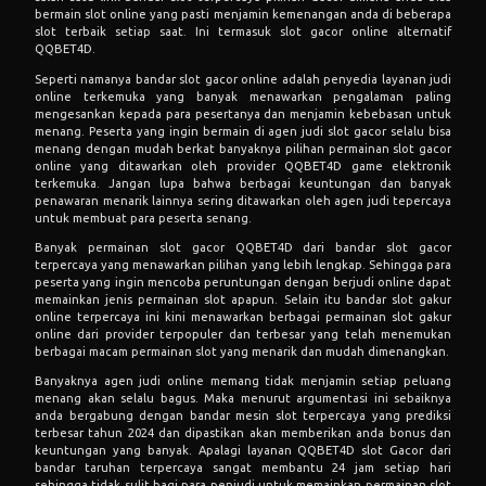
bermain slot online yang pasti menjamin kemenangan anda di beberapa
slot terbaik setiap saat. Ini termasuk slot gacor online alternatif
QQBET4D.
Seperti namanya bandar slot gacor online adalah penyedia layanan judi
online terkemuka yang banyak menawarkan pengalaman paling
mengesankan kepada para pesertanya dan menjamin kebebasan untuk
menang. Peserta yang ingin bermain di agen judi slot gacor selalu bisa
menang dengan mudah berkat banyaknya pilihan permainan slot gacor
online yang ditawarkan oleh provider QQBET4D game elektronik
terkemuka. Jangan lupa bahwa berbagai keuntungan dan banyak
penawaran menarik lainnya sering ditawarkan oleh agen judi tepercaya
untuk membuat para peserta senang.
Banyak permainan slot gacor
QQBET4D dari bandar slot gacor
terpercaya yang menawarkan pilihan yang lebih lengkap. Sehingga para
peserta yang ingin mencoba peruntungan dengan berjudi online dapat
memainkan jenis permainan slot apapun. Selain itu bandar slot gakur
online terpercaya ini kini menawarkan berbagai permainan slot gakur
online dari provider terpopuler dan terbesar yang telah menemukan
berbagai macam permainan slot yang menarik dan mudah dimenangkan.
Banyaknya agen judi online memang tidak menjamin setiap peluang
menang akan selalu bagus. Maka menurut argumentasi ini sebaiknya
anda bergabung dengan bandar mesin slot terpercaya yang prediksi
terbesar tahun 2024 dan dipastikan akan memberikan anda bonus dan
keuntungan yang banyak. Apalagi layanan QQBET4D slot Gacor dari
bandar taruhan terpercaya sangat membantu 24 jam setiap hari
sehingga tidak sulit bagi para penjudi untuk memainkan permainan slot