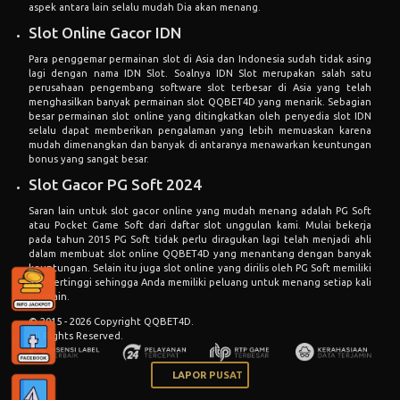
aspek antara lain selalu mudah Dia akan menang.
Slot Online Gacor IDN
Para penggemar permainan slot di Asia dan Indonesia sudah tidak asing
lagi dengan nama
IDN Slot
. Soalnya IDN Slot merupakan salah satu
perusahaan pengembang software slot terbesar di Asia yang telah
menghasilkan banyak permainan slot QQBET4D yang menarik. Sebagian
besar permainan slot online yang ditingkatkan oleh penyedia slot IDN
selalu dapat memberikan pengalaman yang lebih memuaskan karena
mudah dimenangkan dan banyak di antaranya menawarkan keuntungan
bonus yang sangat besar.
Slot Gacor PG Soft 2024
Saran lain untuk slot gacor online yang mudah menang adalah PG Soft
atau Pocket Game Soft dari daftar slot unggulan kami. Mulai bekerja
pada tahun 2015 PG Soft tidak perlu diragukan lagi telah menjadi ahli
dalam membuat slot online QQBET4D yang menantang dengan banyak
keuntungan. Selain itu juga slot online yang dirilis oleh PG Soft memiliki
RTP tertinggi sehingga Anda memiliki peluang untuk menang setiap kali
bermain.
© 2015 - 2026 Copyright QQBET4D.
All Rights Reserved.
LAPOR PUSAT