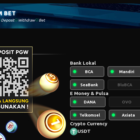
M BET
Deposit
Withdraw
Bet
uncy Bombs
Dawn of Ki
Beam Boys
Bank Lokal
BCA
Mandiri
SeaBank
BluBCA
E Money & Pulsa
DANA
OVO
Telkomsel
Axiata
layers Inc
Cursed Crypt
Twisted L
Crypto Currency
USDT