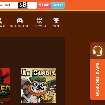
7%
Masuk
Daftar
ADE
INTERACTIVE
PROMOSI
EVENT