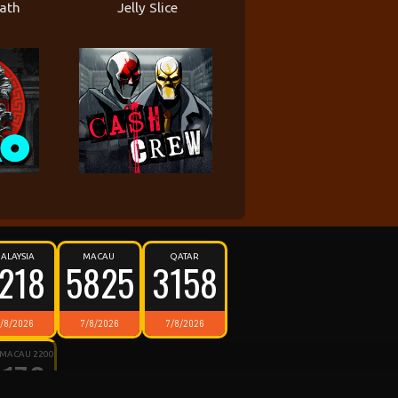
eath
Jelly Slice
Cash Crew
ALAYSIA
MACAU
QATAR
218
5825
3158
/8/2026
7/8/2026
7/8/2026
MACAU 2200
178
ew
Gladiator Legends