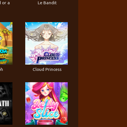
 or a
Le Bandit
oh
Cloud Princess