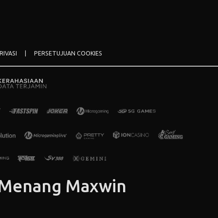
RIVASI
|
PERSETUJUAN COOKIES
EESE
Rise of Ymir
sion
Fire my Laser
h Menang Maxwin