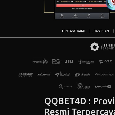
TENTANG KAMI
|
BANTUAN
|
QQBET4D
: Prov
Resmi Terpercay