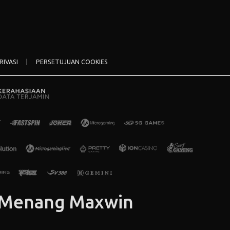
RIVASI
|
PERSETUJUAN COOKIES
h Menang Maxwin