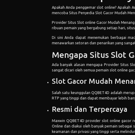
Apakah Anda penggemar slot online? Apakah An
mencoba Situs Penyedia Slot Gacor Mudah Me
Provider
Situs Slot online
Gacor Mudah Menang M
ribuan pemain yang bergabung setiap hari, sit
Di sini Anda dapat menemukan berbagai macam
menawarkan setoran dan penarikan yang sangat
Mengapa Situs Slot 
Ada banyak alasan mengapa Provider Situs Slo
sangat dicari oleh semua pemain slot online g
Slot Gacor Mudah Mena
Salah satu keunggulan QQBET4D adalah merup
RTP yang tinggi dan dapat membayar lebih banya
Resmi dan Terpercaya
Maxwin QQBET4D provider slot online gacor resm
Online dan diakui oleh banyak pemain sebagai 
keamanan dan privasi yang tinggi serta melindu