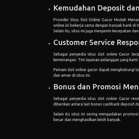
Kemudahan Deposit dan
Provider Situs Slot Online Gacor Mudah Men
online ini bekerja sama dengan banyak bank di
Selain itu, situs ini juga menjamin kecepatan
Customer Service Respo
Sebagai penyedia situs slot online Gacor t
kemenangan. Tim layanan pelanggan yang kami 
Pemain slot online gacor dapat menghubungi la
dan aman di situs ini.
Bonus dan Promosi Men
Sebagai penyedia situs slot online Gacor r
diberikan antara lain bonus cashback deposit da
Selain itu situs ini sering mengadakan promo
besar dan menghasilkan lebih banyak.