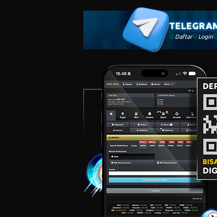
TELEGRA
Daftar
Login