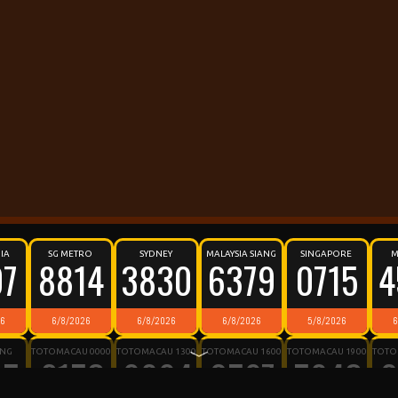
IA
SG METRO
SYDNEY
MALAYSIA SIANG
SINGAPORE
M
07
8814
3830
6379
0715
4
26
6/8/2026
6/8/2026
6/8/2026
5/8/2026
6
NG
TOTOMACAU 0000
TOTOMACAU 1300
TOTOMACAU 1600
TOTOMACAU 1900
TOTO
45
2153
9894
0597
5843
0