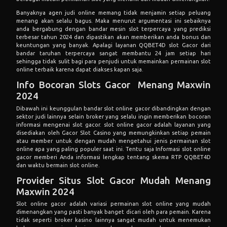
Banyaknya agen judi online memang tidak menjamin setiap peluang
menang akan selalu bagus. Maka menurut argumentasi ini sebaiknya
anda bergabung dengan bandar mesin slot terpercaya yang prediksi
terbesar tahun 2024 dan dipastikan akan memberikan anda bonus dan
keuntungan yang banyak. Apalagi layanan QQBET4D slot Gacor dari
bandar taruhan terpercaya sangat membantu 24 jam setiap hari
sehingga tidak sulit bagi para penjudi untuk memainkan permainan slot
online terbaik karena dapat diakses kapan saja.
Info Bocoran Slots Gacor Menang Maxwin
2024
Dibawah ini keunggulan bandar slot online gacor dibandingkan dengan
sektor judi lainnya selain broker yang selalu ingin memberikan bocoran
informasi mengenai slot gacor. slot online gacor adalah layanan yang
disediakan oleh Gacor Slot Casino yang memungkinkan setiap pemain
atau member untuk dengan mudah mengetahui jenis permainan slot
online apa yang paling populer saat ini. Tentu saja Informasi slot online
gacor memberi Anda informasi lengkap tentang skema RTP QQBET4D
dan waktu bermain slot online.
Provider Situs Slot Gacor Mudah Menang
Maxwin 2024
Slot online gacor
adalah variasi permainan slot online yang mudah
dimenangkan yang pasti banyak banget dicari oleh para pemain. Karena
tidak seperti broker kasino lainnya sangat mudah untuk menemukan