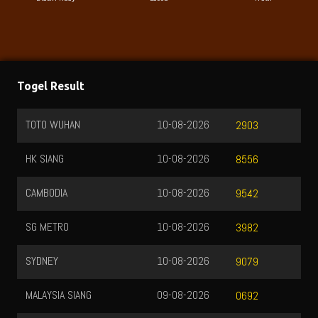
Togel Result
HONGKONG
09-08-2026
03
8620
TOTOMACAU 0000
10-08-2026
56
7107
TOTOMACAU 1300
10-08-2026
42
2008
TOTOMACAU 1600
09-08-2026
82
0712
TOTOMACAU 1900
09-08-2026
79
9658
TOTOMACAU 2200
09-08-2026
92
3916